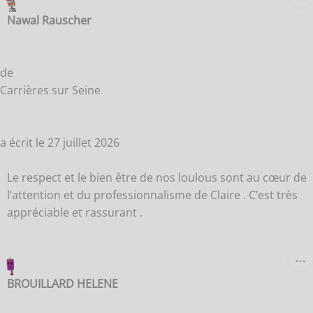
B
Nawal Rauscher
M
de
Carrières sur Seine
a écrit le
27 juillet 2026
Le respect et le bien être de nos loulous sont au cœur de
l’attention et du professionnalisme de Claire . C’est très
appréciable et rassurant .
O
…
C
B
BROUILLARD HELENE
M