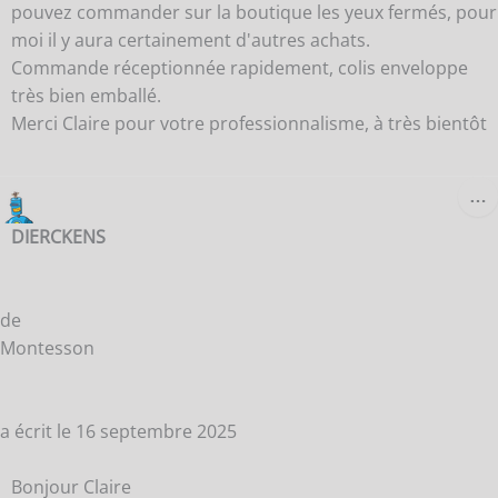
pouvez commander sur la boutique les yeux fermés, pour
moi il y aura certainement d'autres achats.
Commande réceptionnée rapidement, colis enveloppe
très bien emballé.
Merci Claire pour votre professionnalisme, à très bientôt
O
…
C
B
DIERCKENS
M
de
Montesson
a écrit le
16 septembre 2025
Bonjour Claire