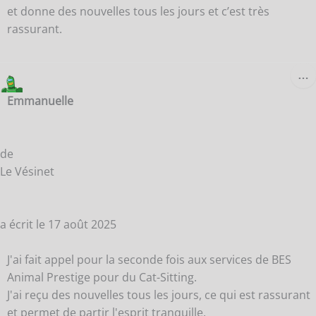
et donne des nouvelles tous les jours et c’est très
rassurant.
O
…
C
B
Emmanuelle
M
de
Le Vésinet
a écrit le
17 août 2025
J'ai fait appel pour la seconde fois aux services de BES
Animal Prestige pour du Cat-Sitting.
J'ai reçu des nouvelles tous les jours, ce qui est rassurant
et permet de partir l'esprit tranquille.