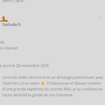
Merci Claire.
O
…
C
B
Nathalie R.
M
de
Le Vésinet
a écrit le
29 novembre 2025
Une très belle rencontre et un échange passionnant avec
Claire lors d'un salon
. Chaleureuse et faisant montre
d'une grande expertise du monde félin, je lui confierai en
toute sérénité la garde de ma chatonne.