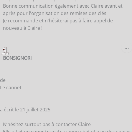
Bonne communication également avec Claire avant et
après pour l'organisation des remises des clés.
Je recommande et n'hésiterai pas à faire appel de
nouveau à Claire !
O
…
C
B
BONSIGNORI
M
de
Le cannet
a écrit le
21 juillet 2025
N’hésitez surtout pas à contacter Claire
Elle a fait un super travail sur mon chat et a vu des choses