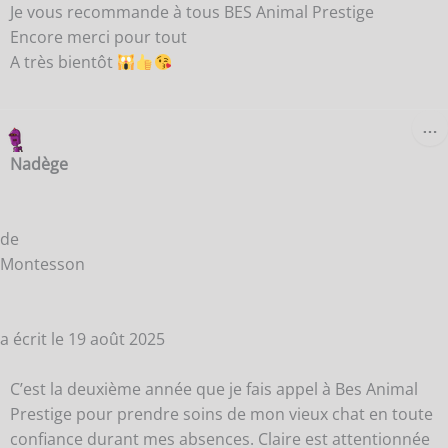
Je vous recommande à tous BES Animal Prestige
Encore merci pour tout
A très bientôt
O
…
C
B
Nadège
M
de
Montesson
a écrit le
19 août 2025
C’est la deuxième année que je fais appel à Bes Animal
Prestige pour prendre soins de mon vieux chat en toute
confiance durant mes absences. Claire est attentionnée