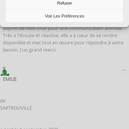
Refuser
Claire est une personne d'une gentillesse incroyable et
Voir Les Préférences
d'une bienveillance très touchante. Elle est intervenue
auprès de mon chat pour une communication animale.
Très a l'écoute et réactive, elle a à cœur de se rendre
disponible et met tout en œuvre pour répondre à votre
besoin. J'un grand merci
O
…
C
B
EMILIE
M
de
SARTROUVILLE