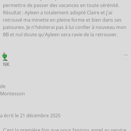
permettre de passer des vacances en toute sérénité.
Résultat : Ayleen a totalement adopté Claire et j'ai
retrouvé ma minette en pleine forme et bien dans ses
patounes. Je n'hésiterai pas à lui confier à nouveau mon
BB et nul doute qu'Ayleen sera ravie de la retrouver.
O
…
C
B
NK
M
de
Montesson
a écrit le
21 décembre 2025
C'est la première fois que nous faisions appel au service