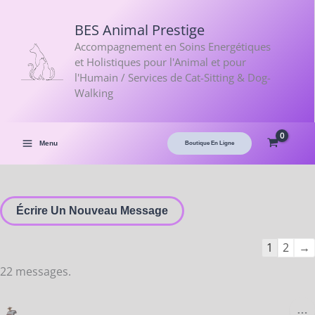
Aller
<
au
BES Animal Prestige
contenu
Accompagnement en Soins Energétiques
et Holistiques pour l'Animal et pour
l'Humain / Services de Cat-Sitting & Dog-
Walking
Menu
Boutique En Ligne
Navigati
Navigati
dans
dans
la
la
1
2
→
liste
liste
22 messages.
du
du
livre
livre
O
d’or
d’or
…
C