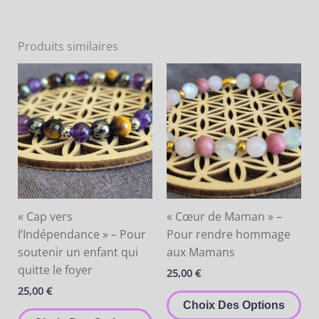
Produits similaires
Ce
Ce
produit
pro
a
a
plusieurs
plu
variations.
var
Les
Les
options
opt
peuvent
pe
être
êtr
« Cap vers
« Cœur de Maman » –
choisies
cho
l’Indépendance » – Pour
Pour rendre hommage
sur
sur
soutenir un enfant qui
aux Mamans
la
la
quitte le foyer
25,00
€
page
pa
25,00
€
du
du
Choix Des Options