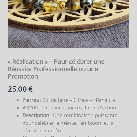
Réussite
Professionnelle
ou
une
Promotion
« Réalisation » – Pour célébrer une
Réussite Professionnelle ou une
Promotion
25,00
€
Pierres
: Œil de tigre – Citrine – Hématite
Vertus
: Confiance, succès, force d’action
Description
: Une combinaison puissante
pour célébrer le mérite, l’ambition, et la
réussite concrète.