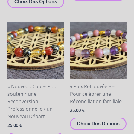
produit
pro
Choix Des Options
Ce
Ce
produit
pro
a
a
plusieurs
plu
variations.
var
Les
Les
options
opt
peuvent
pe
être
êtr
« Nouveau Cap »- Pour
« Paix Retrouvée » –
choisies
cho
soutenir une
Pour célébrer une
sur
sur
Reconversion
Réconciliation familiale
la
la
Professionnelle / un
25,00
€
page
pa
Nouveau Départ
du
du
Choix Des Options
25,00
€
produit
pro