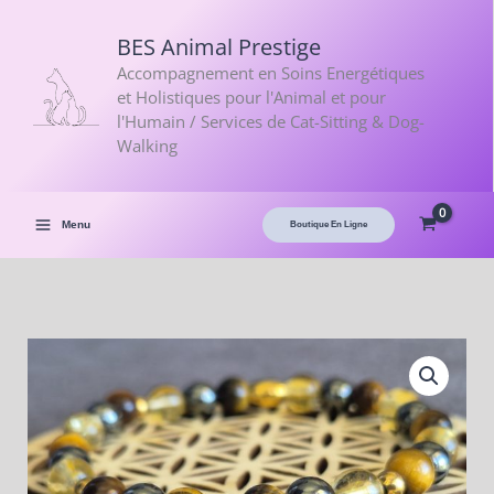
Aller
<
au
BES Animal Prestige
contenu
Accompagnement en Soins Energétiques
et Holistiques pour l'Animal et pour
l'Humain / Services de Cat-Sitting & Dog-
Walking
Menu
Boutique En Ligne
quantité
de
"Réalisation"
–
Pour
célébrer
une