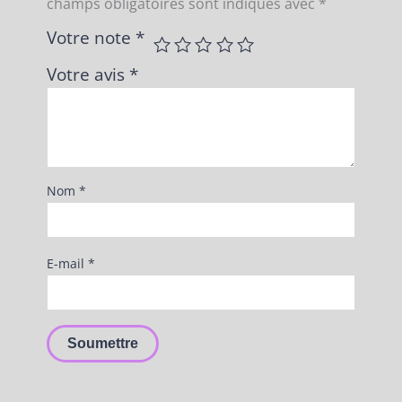
champs obligatoires sont indiqués avec
*
Votre note
*
Votre avis
*
Nom
*
E-mail
*